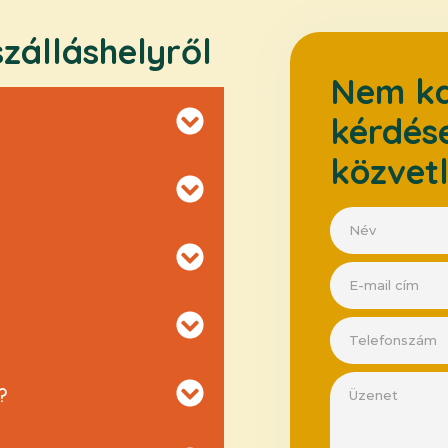
zálláshelyről
Nem ka
kérdése
közvetl
?
?