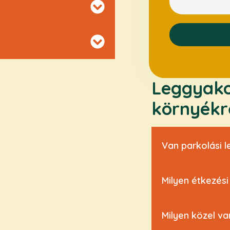
Leggyako
környékrő
Van parkolási 
Milyen étkezés
Milyen közel v