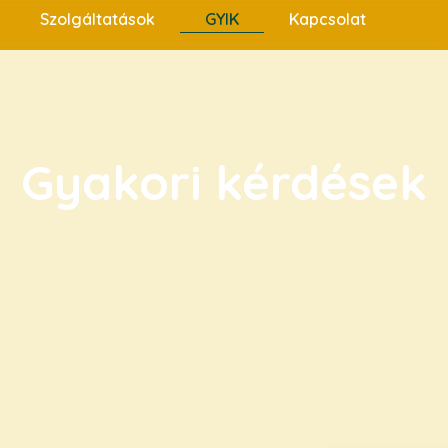
Szolgáltatások
GYIK
Kapcsolat
Gyakori kérdések