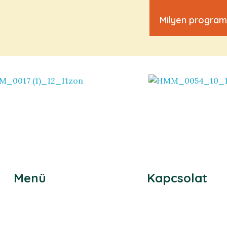
Milyen program
Menü
Kapcsolat
Vedd fel velünk a
Főoldal
Szobák
+36 70 479 691