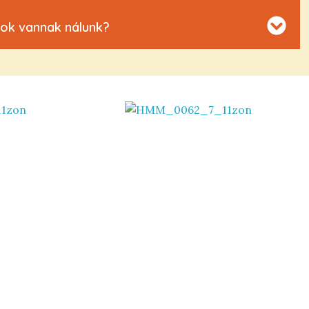
ok vannak nálunk?
 kapcsolatot!
5