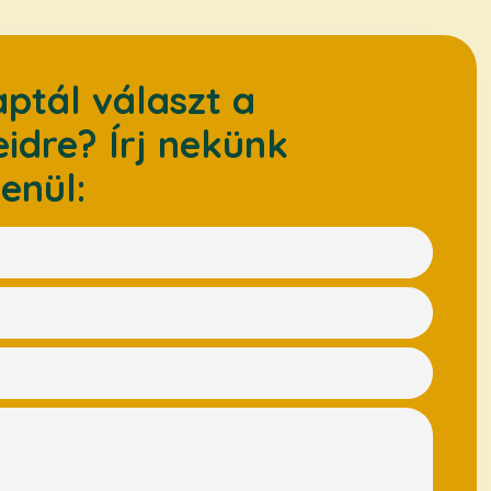
ptál választ a
idre? Írj nekünk
enül: