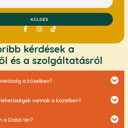
KÜLDÉS
ribb kérdések a
l és a szolgáltatásról
lehetőség a közelben?
i lehetőségek vannak a közelben?
an a Dobó tér?