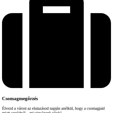
Csomagmegőrzés
Élvezd a várost az elutazásod napján anélkül, hogy a csomagjaid
miatt aggódnál – mi vigyázunk rájuk!