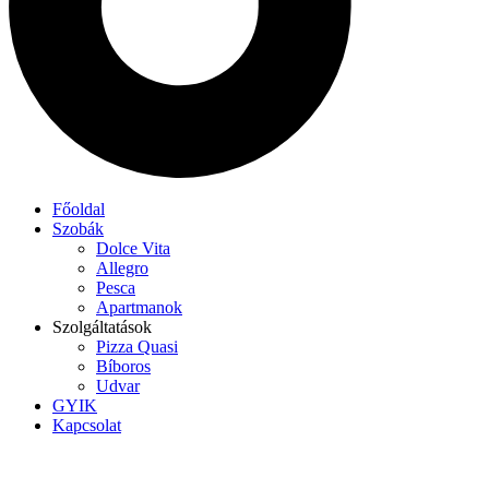
Főoldal
Szobák
Dolce Vita
Allegro
Pesca
Apartmanok
Szolgáltatások
Pizza Quasi
Bíboros
Udvar
GYIK
Kapcsolat