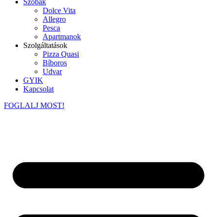
Szobák
Dolce Vita
Allegro
Pesca
Apartmanok
Szolgáltatások
Pizza Quasi
Bíboros
Udvar
GYIK
Kapcsolat
FOGLALJ MOST!