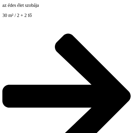
az édes élet szobája
30 m² / 2 + 2 fő