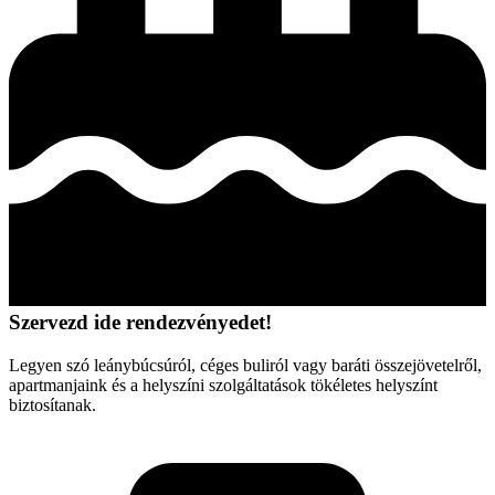
Szervezd ide rendezvényedet!
Legyen szó leánybúcsúról, céges buliról vagy baráti összejövetelről,
apartmanjaink és a helyszíni szolgáltatások tökéletes helyszínt
biztosítanak.