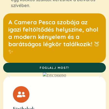
szívében.
A Camera Pesca szobája az
igazi feltöltődés helyszíne, ahol
a modern kényelem és a
barátságos légkör találkozik!
🍑
✨
FOGLALJ MOST!
Férőhelyek