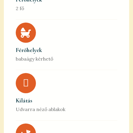
2 fő
Férőhelyek
babaágy kérhető
Kilátás
Udvarra néző ablakok