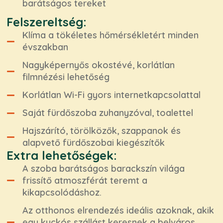
barátságos tereket
Felszereltség:
Klíma a tökéletes hőmérsékletért minden
évszakban
Nagyképernyős okostévé, korlátlan
filmnézési lehetőség
Korlátlan Wi-Fi gyors internetkapcsolattal
Saját fürdőszoba zuhanyzóval, toalettel
Hajszárító, törölközők, szappanok és
alapvető fürdőszobai kiegészítők
Extra lehetőségek:
A szoba barátságos barackszín világa
frissítő atmoszférát teremt a
kikapcsolódáshoz.
Az otthonos elrendezés ideális azoknak, akik
egy kuckós szállást keresnek a belváros