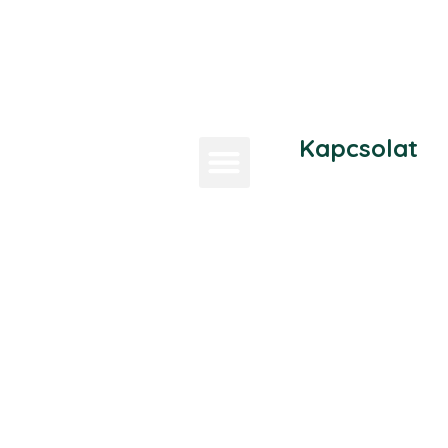
Kapcsolat
Vedd fel
velünk a
kapcsolatot!
+36 70 479
6915
info@ciaoege
3300 Eger,
Bajcsy-
Zsilinszky