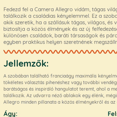
Fedezd fel a Camera Allegro vidám, tágas vilá
találkozik a családias kényelemmel. Ez a szob
akik szeretik, ha a szállásuk tágas, világos, é
biztosítja a közös élmények és az új felfedezé
különösen családok, baráti társaságok és páro
egyben praktikus helyen szeretnének megszálln
Jellemzők:
A szobában található franciaágy maximális kényelme
tökéletes választás pihenéshez vagy további vendége
barátságos és inspiráló hangulatot teremt, ahol a m
találkozik. Az udvarra néző ablakok egy élénk, mégi
Allegro minden pillanata a közös élményekről és az o
Ágy:
Fel