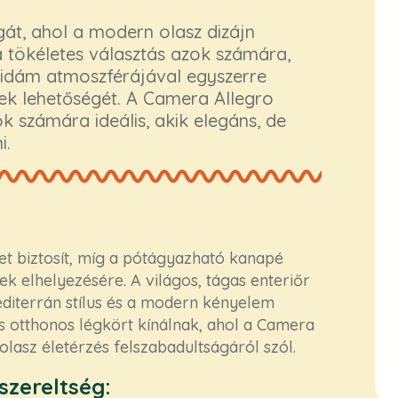
gát, ahol a modern olasz dizájn
a tökéletes választás azok számára,
s vidám atmoszférájával egyszerre
sek lehetőségét. A Camera Allegro
k számára ideális, akik elegáns, de
i.
t biztosít, míg a pótágyazható kanapé
k elhelyezésére. A világos, tágas enteriőr
editerrán stílus és a modern kényelem
s otthonos légkört kínálnak, ahol a Camera
lasz életérzés felszabadultságáról szól.
szereltség: