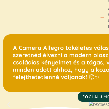
A Camera Allegro tökéletes válas
szeretnéd élvezni a modern olasz
családias kényelmet és a tágas, v
minden adott ahhoz, hogy a köz
felejthetetlenné váljanak!
😊✨
FOGLALJ M