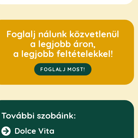
Foglalj nálunk közvetlenül
a legjobb áron,
a legjobb feltételekkel!
FOGLALJ MOST!
További szobáink:
Dolce Vita