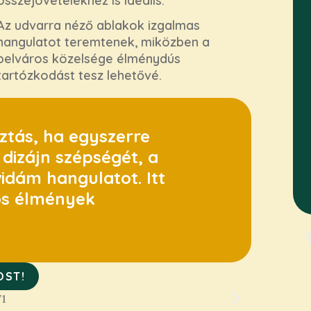
összejövetelekhez is ideális.
Az udvarra néző ablakok izgalmas
hangulatot teremtenek, miközben a
belváros közelsége élménydús
tartózkodást tesz lehetővé.
ztás, ha egyszerre
 dizájn szépségét, a
idám hangulatot. Itt
ös élmények
OST!