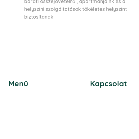
baráti összejövetelről, apartmanjaink és a
helyszíni szolgáltatások tökéletes helyszínt
biztosítanak.
Menü
Kapcsolat
Vedd fel velünk a
Főoldal
Szobák
+36 70 479 691
Szolgáltatások
info@ciaoeger
GYIK
3300 Eger, Bajc
Kapcsolat