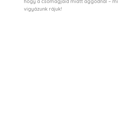
hogy a csomagjaid miatt aggódnál – mi
vigyázunk rájuk!
 kapcsolatot!
5
.hu
sy-Zsilinszky Endre 6.