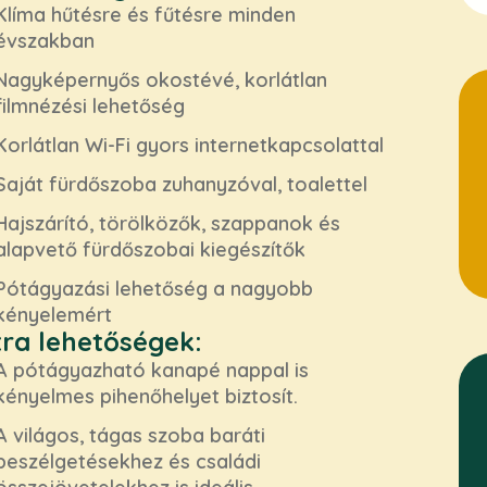
Klíma hűtésre és fűtésre minden
évszakban
Nagyképernyős okostévé, korlátlan
filmnézési lehetőség
Korlátlan Wi-Fi gyors internetkapcsolattal
Saját fürdőszoba zuhanyzóval, toalettel
Hajszárító, törölközők, szappanok és
alapvető fürdőszobai kiegészítők
Pótágyazási lehetőség a nagyobb
kényelemért
tra lehetőségek:
A pótágyazható kanapé nappal is
kényelmes pihenőhelyet biztosít.
A világos, tágas szoba baráti
beszélgetésekhez és családi